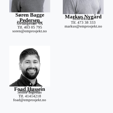
Søren Bagge
Markus Nygård
BIM-tekniker
Pedersen
Prosjektingeniør
Tlf. 473 38 333
Sivilingeniør VA
markus@emprosjekt.no
Tlf. 403 05 795
soren@emprosjekt.no
Foad Hussein
Prosjektleder
Senior Ingeniør
Tlf. 41414218
foad@emprosjekt.no