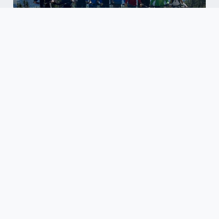
Vi tilbyr tverrfaglig rådgivning, prosjektering og ledelse
innenfor anleggsteknisk infrastruktur, både i Norge og
internasjonalt.
KONTAKT