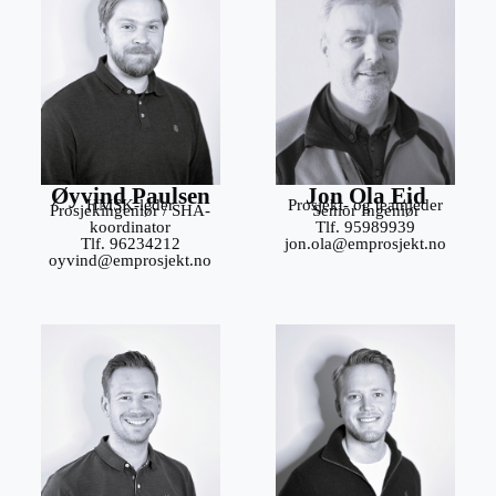
Øyvind Paulsen
Jon Ola Eid
HMSK-leder
Prosjekt- og teamleder
Prosjekingeniør / SHA-
Senior Ingeniør
koordinator
Tlf. 95989939
Tlf. 96234212
jon.ola@emprosjekt.no
oyvind@emprosjekt.no