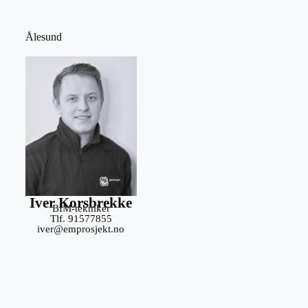
Ålesund
Iver Korsbrekke
BIM-tekniker
Tlf. 91577855
iver@emprosjekt.no