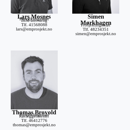
Lars Mosnes
Simen
Prosjektingeniør
BIM-ansvarlig
Mørkhagen
Tlf. 41568088
Prosjektingeniør
lars@emprosjekt.no
Tlf. 48234351
simen@emprosjekt.no
Thomas Brovold
Prosjektingeniør
Rørleggermester
Tlf. 46412776
thomas@emprosjekt.no