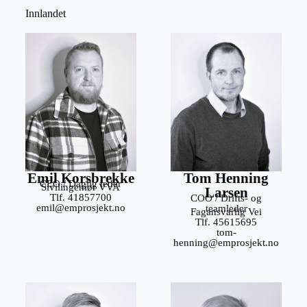
Innlandet
Emil Korsbrekke
Tom Henning
CEO / Daglig leder
Sivilingeniør VVA
Larsen
Tlf. 41857700
COO / Drifts- og
emil@emprosjekt.no
teamleder
Fagansvarlig Vei
Tlf. 45615695
tom-
henning@emprosjekt.no