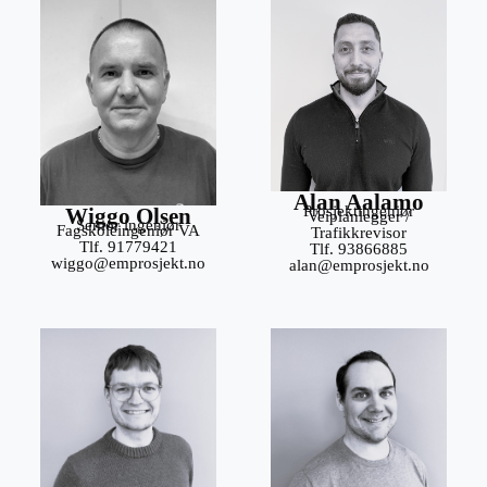
Alan Aalamo
Prosjektingeniør
Wiggo Olsen
Veiplanlegger /
Senior ingeniør
Fagskoleingeniør VA
Trafikkrevisor
Tlf. 91779421
Tlf. 93866885
wiggo@emprosjekt.no
alan@emprosjekt.no