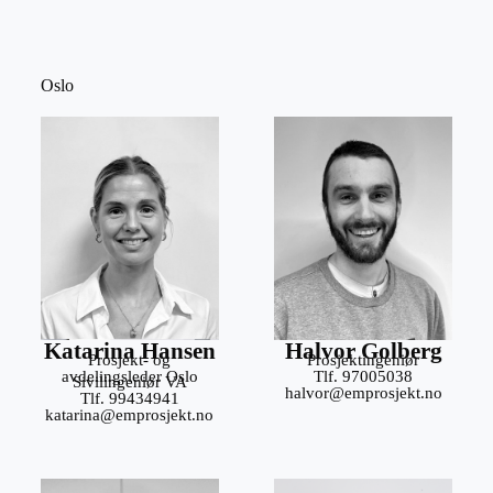
Oslo
Katarina Hansen
Halvor Golberg
Prosjekt- og
Prosjektingeniør
avdelingsleder Oslo
Tlf. 97005038
Sivilingeniør VA
halvor@emprosjekt.no
Tlf. 99434941
katarina@emprosjekt.no