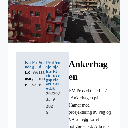
Ankerhag
Ku
Fa
Ste
Pro
Pro
nde
g
d
sje
sje
kte
kt
Ec
VA
Ha
en
rin
ove
osø
,
ma
gsp
rle
eri
ver
r
vei
r
ode
t
EM Prosjekt har bistått
202
202
i Ankerhagen på
4-
6
Hamar med
202
prosjektering av veg og
5
VA-anlegg for et
boligprosjekt. Arbeidet