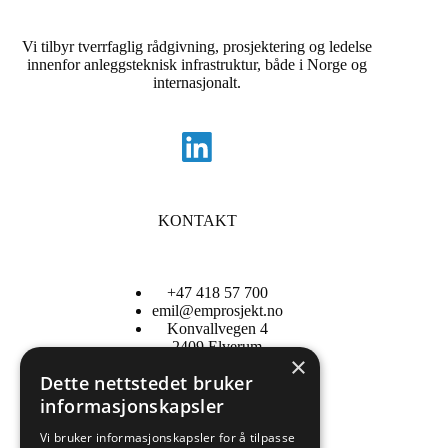
Vi tilbyr tverrfaglig rådgivning, prosjektering og ledelse
innenfor anleggsteknisk infrastruktur, både i Norge og
internasjonalt.
KONTAKT
+47 418 57 700
emil@emprosjekt.no
Konvallvegen 4
2409 Elverum
×
Dette nettstedet bruker
informasjonskapsler
Informasjonskapsler
Personvernerklæring
Vi bruker informasjonskapsler for å tilpasse