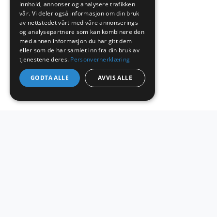
innhold, annonser og analysere trafikken
vår. Vi deler også informasjon om din bruk
MENY
av nettstedet vårt med våre annonserings-
og analysepartnere som kan kombinere den
Vann, avløp og overvann
med annen informasjon du har gitt dem
Samferdsel
eller som de har samlet inn fra din bruk av
Geoteknikk og miljø
tjenestene deres.
Personvernerklæring
Ledelse, SHA og risikostyring
Prosjekter
GODTA ALLE
AVVIS ALLE
Om oss
Kontakt oss