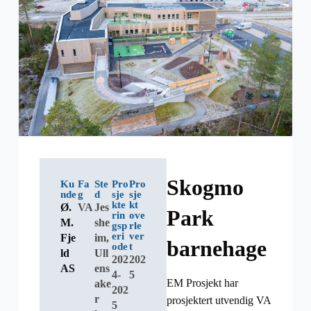
Skogmo
Ku
Fa
Ste
Pro
Pro
nde
g
d
sje
sje
kte
kt
Ø.
VA
Jes
Park
rin
ove
M.
she
gsp
rle
eri
ver
Fje
im,
barnehage
ode
t
ld
Ull
202
202
AS
ens
4-
5
EM Prosjekt har
ake
202
r
prosjektert utvendig VA
5