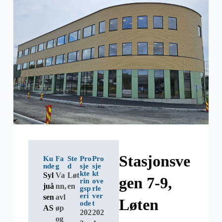
Stasjonsve
Ku
Fa
Ste
Pro
Pro
nde
g
d
sje
sje
kte
kt
Syl
Va
Løt
gen 7-9,
rin
ove
juå
nn,
en
gsp
rle
eri
ver
sen
avl
Løten
ode
t
AS
øp
202
202
og