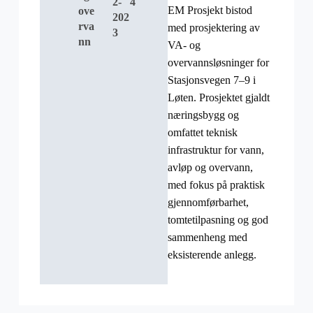
2-
4
EM Prosjekt bistod
ove
202
rva
med prosjektering av
3
nn
VA- og
overvannsløsninger for
Stasjonsvegen 7–9 i
Løten. Prosjektet gjaldt
næringsbygg og
omfattet teknisk
infrastruktur for vann,
avløp og overvann,
med fokus på praktisk
gjennomførbarhet,
tomtetilpasning og god
sammenheng med
eksisterende anlegg.