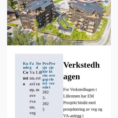
Verkstedh
Ku
Fa
Ste
Pro
Pro
nde
g
d
sje
sje
kte
kt
Co
Va
Lill
agen
rin
ove
nst
nn,
est
gsp
rle
eri
ver
o
avl
rø
ode
t
For Verkstedhagen i
øp,
m
202
ove
Lillestrøm har EM
3-
rva
Prosjekt bistått med
202
nn,
prosjektering av veg og
5
veg
VA-anlegg i